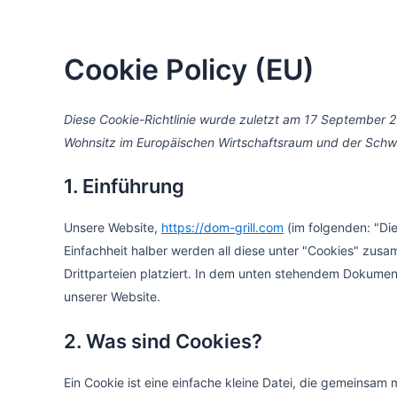
Zum
Inhalt
springen
Cookie Policy (EU)
Diese Cookie-Richtlinie wurde zuletzt am 17 September 20
Wohnsitz im Europäischen Wirtschaftsraum und der Schw
1. Einführung
Unsere Website,
https://dom-grill.com
(im folgenden: "Di
Einfachheit halber werden all diese unter "Cookies" zu
Drittparteien platziert. In dem unten stehendem Dokumen
unserer Website.
2. Was sind Cookies?
Euer Firmenevent verdien
Ein Cookie ist eine einfache kleine Datei, die gemeinsam
Feiern in einer ehemaligen Kirche – Dry-A