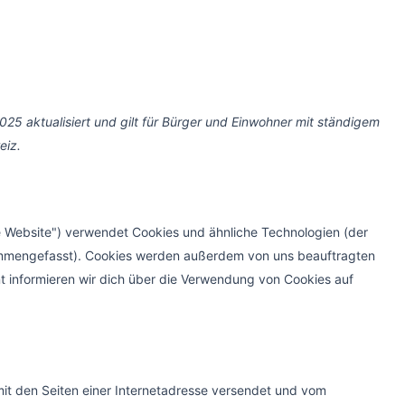
Consent
Consent
Consent
Consent
Consent
Consent
Consent
Consent
to
to
to
to
to
to
to
to
service
service
service
service
service
service
service
service
elementor
wordpress
complianz
google-
google-
facebook
whatsapp
sonstiges
recaptcha
analytics
25 aktualisiert und gilt für Bürger und Einwohner mit ständigem
eiz.
e Website") verwendet Cookies und ähnliche Technologien (der
sammengefasst). Cookies werden außerdem von uns beauftragten
t informieren wir dich über die Verwendung von Cookies auf
t mehr als Standard
 mit den Seiten einer Internetadresse versendet und vom
ged-Steaks, Trüffelpasta & Shared